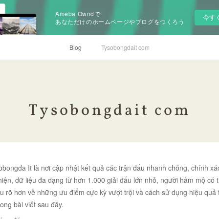
Ameba Owndで
今す
あなただけのホームページやブログをつくろう
Blog
Tysobongdait com
Tysobongdait com
obongda It là nơi cập nhật kết quả các trận đấu nhanh chóng, chính xá
thiện, dữ liệu đa dạng từ hơn 1.000 giải đấu lớn nhỏ, người hâm mộ có 
iểu rõ hơn về những ưu điểm cực kỳ vượt trội và cách sử dụng hiệu quả 
ong bài viết sau đây.