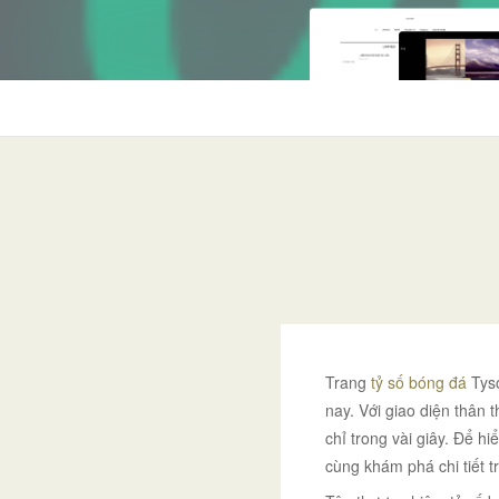
Trang
tỷ số bóng đá
Tys
nay. Với giao diện thân 
chỉ trong vài giây. Để h
cùng khám phá chi tiết tr