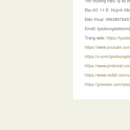
Tên thương hiệu: tỷ số 
Địa chỉ: 11 Đ. Huỳnh V
Điện thoại: 0963897845
Email: tysobongdaitco
Trang web:
https://tyso
https://www.youtube.co
https://x.com/tysobongd
https://www.pinterest.c
https://www.reddit.com/
https://gravatar.com/ty